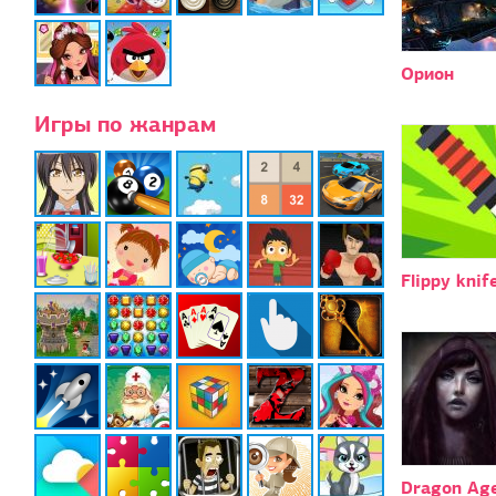
Орион
Игры по жанрам
Flippy knif
Dragon Ag