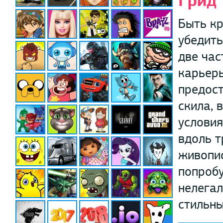
Грид
Быть кр
убедить
две час
карьеры
предост
скила, 
условия
вдоль т
живопис
попробу
нелегал
стильны