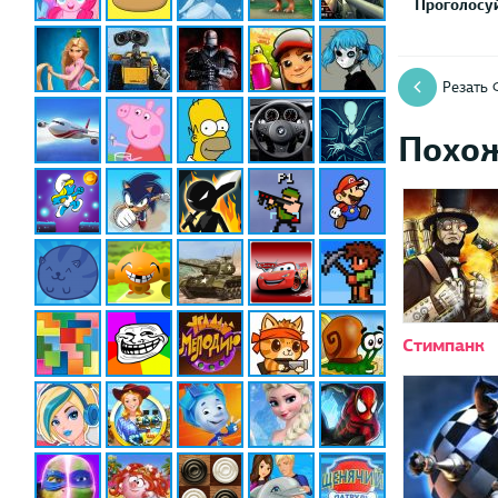
Проголосуй
Резать 
Похо
Стимпанк