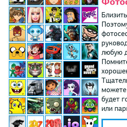
Фото
Близить
Поэтом
фотосес
руковод
любую д
Помните
хороше
Тщатель
можете 
будет г
или пар