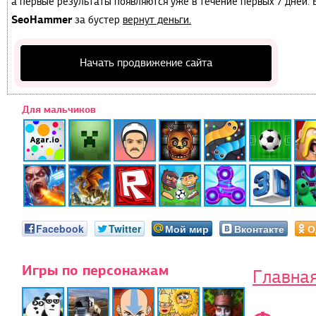
а первые результаты появляются уже в течение первых 7 дней. Е
SeoHammer
за бустер
вернут деньги.
Начать продвижение сайта
Для мальчиков
Facebook
Twitter
Мой мир
Вконтакте
О
Игры по персонажам
Главна