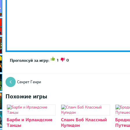
1
0
Проголосуй за игру:
Секрет Генри
Похожие игры
Барби и Ирландские
Спанч Боб Классный
Броди
Танцы
Купидон
Путеш