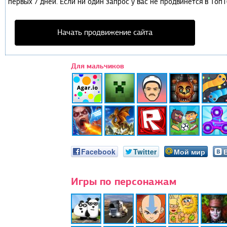
первых 7 дней. Если ни один запрос у вас не продвинется в Топ1
Начать продвижение сайта
Для мальчиков
Facebook
Twitter
Мой мир
Игры по персонажам