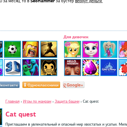
SeoHammer
0 за месяц, то в
за бустер
вернут деньги.
Для девочек
Вконтакте
Одноклассники
Google+
Главная
›
Игры по жанрам
›
Защита башни
›
Сat quest
Сat quest
Приглашаем в увлекательный и опасный мир хвостатых и усатых. Мил