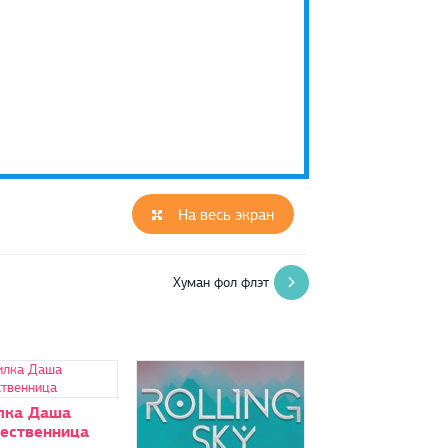
На весь экран
Хуман фол флэт
лка Даша
ественница