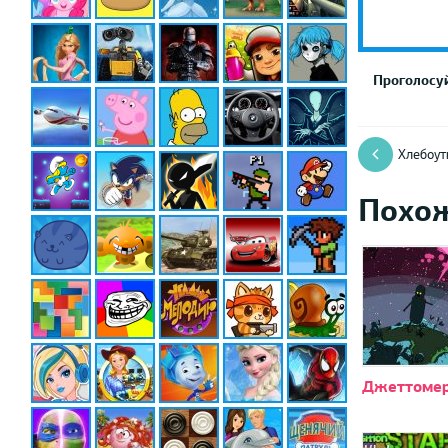
Проголосуй
Хлебоут
Похо
Джеттоме