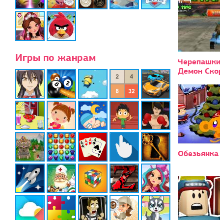
Игры по жанрам
Черепашки
Демон Ско
Обезьянка