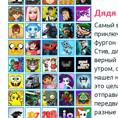
Дядя 
Самый в
приключ
фургон 
Стив, д
верный 
утром, 
нашел н
это цел
отправи
передви
разные 