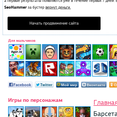
а первые результаты появляются уже в течение первых 7 дней. Е
SeoHammer
за бустер
вернут деньги.
Начать продвижение сайта
Для мальчиков
Facebook
Twitter
Мой мир
Вконтакте
О
Игры по персонажам
Главна
Барсет