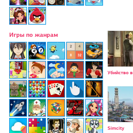
Игры по жанрам
Убийство в
Simcity