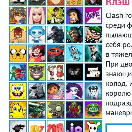
Клэш
Clash r
среди ф
пылающи
себя ро
в тяжел
При дво
знающи
колод. 
королю
подраз
маневры