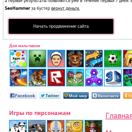
а первые результаты появляются уже в течение первых 7 дней. Е
SeoHammer
за бустер
вернут деньги.
Начать продвижение сайта
Для мальчиков
Facebook
Twitter
Мой мир
Вконтакте
О
Игры по персонажам
Главна