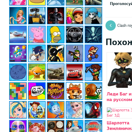
Проголосуй
Clash ro
Похо
Леди Баг и
на русском
Шарлотта
Земляничка