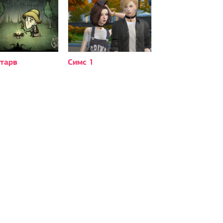
старв
Симс 1