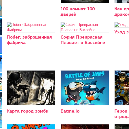
100 комнат 100
Как п
дверей
драко
Уход 
Побег: заброшенная
София Прекрасная
фабрика
Плавает в Бассейне
Карта город зомби
Eatme.io
Герои
отряд