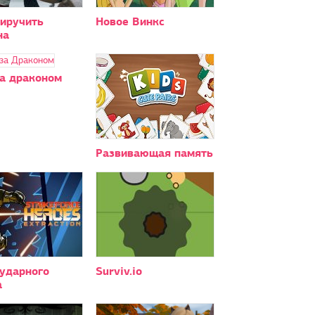
риручить
Новое Винкс
на
за драконом
Развивающая память
 ударного
Surviv.io
а