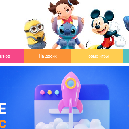
чиков
На двоих
Новые игры