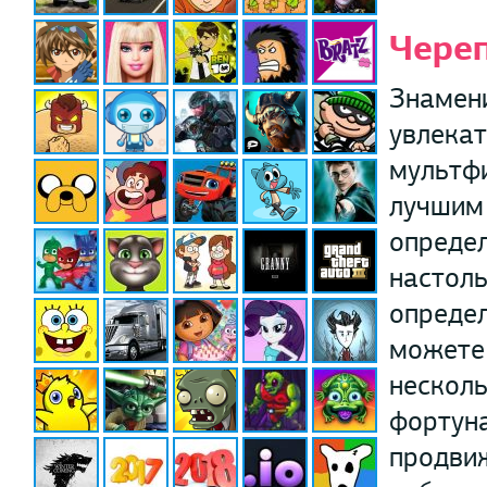
Чере
Знамен
увлекат
мультфи
лучшим 
определ
настоль
определ
можете 
несколь
фортуна
продвиж