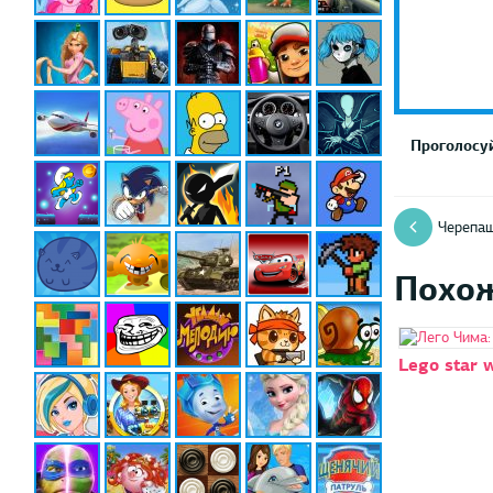
Проголосуй
Черепаш
Похо
Lego star 