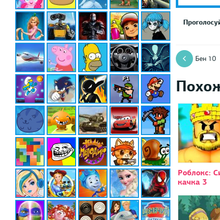
Проголосуй
Бен 10
Похо
Роблокс: 
качка 3