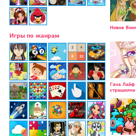
Новое Вин
Игры по жанрам
Гача Лайф
страшилки