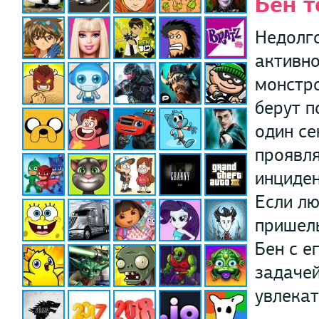
Бен т
Недолго
активно
монстро
берут п
один се
проявля
инциден
Если лю
пришель
Бен с е
задачей
увлекат