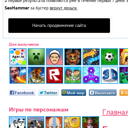
а первые результаты появляются уже в течение первых 7 дней. Е
SeoHammer
за бустер
вернут деньги.
Начать продвижение сайта
Для мальчиков
Facebook
Twitter
Мой мир
Вконтакте
О
Игры по персонажам
Главна