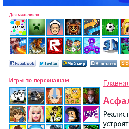
Для мальчиков
Facebook
Twitter
Мой мир
Вконтакте
О
Игры по персонажам
Главна
Асфа
Реалист
устроят