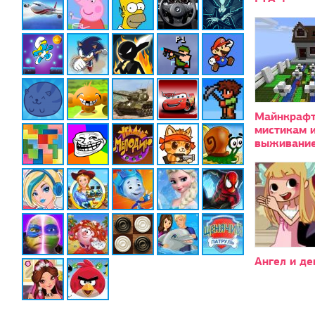
Майнкрафт
мистикам 
выживани
Ангел и д