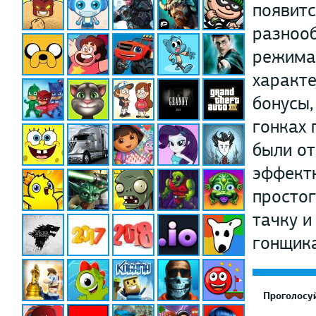
появитс
разнооб
режимах
характе
бонусы,
гонках 
были от
эффектн
простог
тачку и
гонщика
Проголосуй