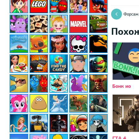
Форсаж
Похо
Бонк ио
ГТА 4