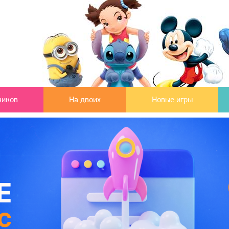
чиков
На двоих
Новые игры