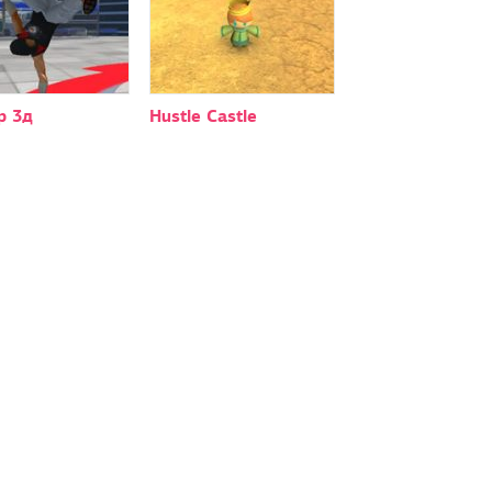
р 3д
Hustle Castle