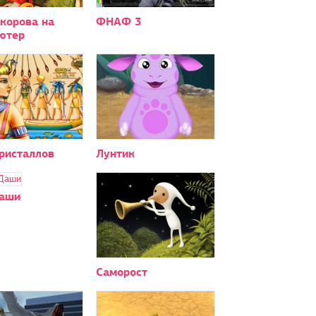
корова на
ФНАФ 3
ютер
ристаллов
Лунтик
аши
Саморост