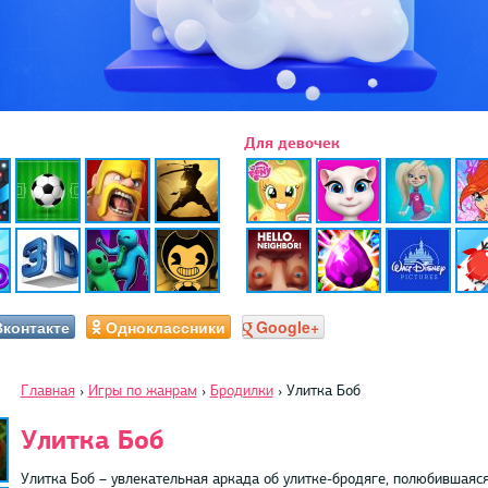
Для девочек
Вконтакте
Одноклассники
Google+
Главная
›
Игры по жанрам
›
Бродилки
›
Улитка Боб
Улитка Боб
Улитка Боб – увлекательная аркада об улитке-бродяге, полюбившаяс