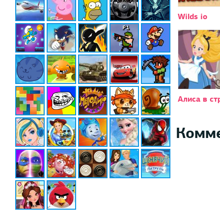
Wilds io
Алиса в ст
Комм