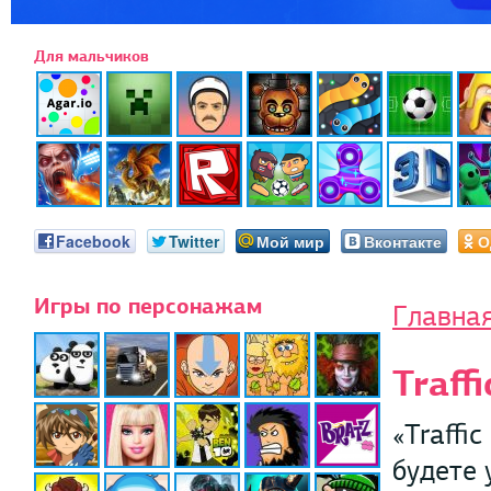
Для мальчиков
Facebook
Twitter
Мой мир
Вконтакте
О
Игры по персонажам
Главна
Traff
«Traffi
будете 