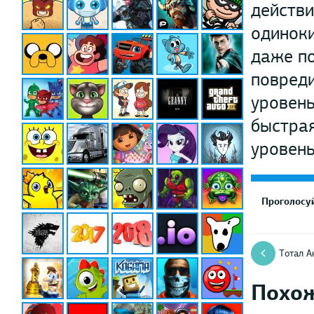
действи
одиноки
даже по
повреди
уровень
быстрая
уровень
Проголосуй
Тотал А
Похо