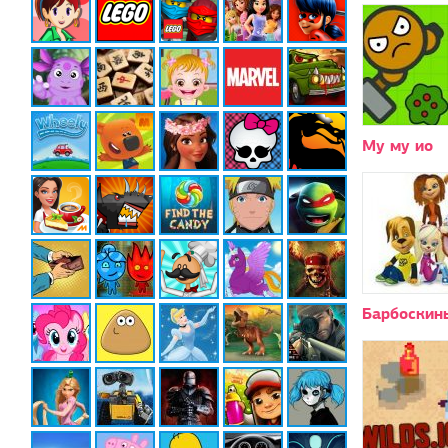
Му му ио
Барбоскин