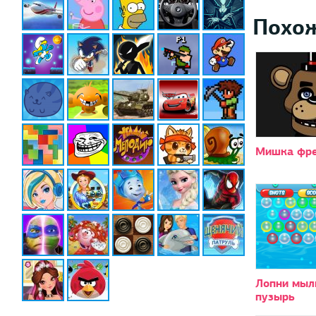
Похо
Мишка фр
Лопни мыл
пузырь