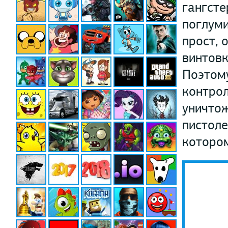
гангсте
поглуми
прост, 
винтовк
Поэтому
контрол
уничтож
пистоле
котором