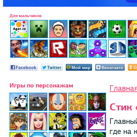
Для мальчиков
Facebook
Twitter
Мой мир
Вконтакте
О
Игры по персонажам
Главна
Стик
Главный
где на 