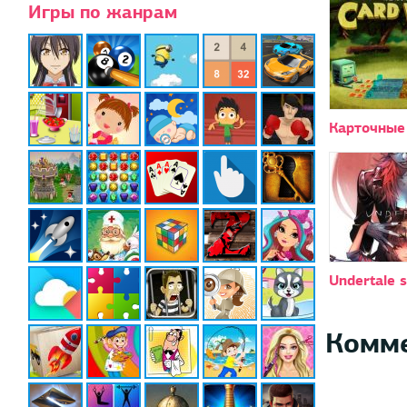
Игры по жанрам
Карточные
Undertale 
Комм