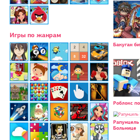
Игры по жанрам
Бакуган б
Роблокс по
Рапунцель
Больнице