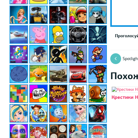
Проголосуй
Spotlig
Похо
Крестики 