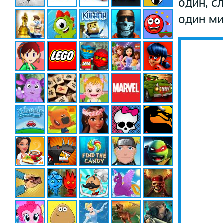
один, с
один ми