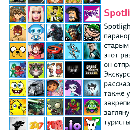
Spotl
Spotlig
паранор
старым 
этот ра
он отпр
Экскурс
рассказ
также у
закреп
загляну
туристы