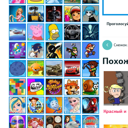
Проголосуй
Снежок:
Похо
Красный и 