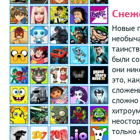
Снеж
Новые 
необыча
таинств
были со
они ник
это, ка
сложены
сложно 
хитроум
неостор
только 