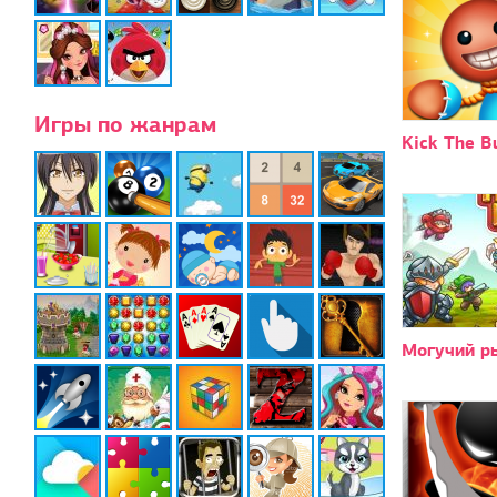
Игры по жанрам
Kick The B
Могучий р