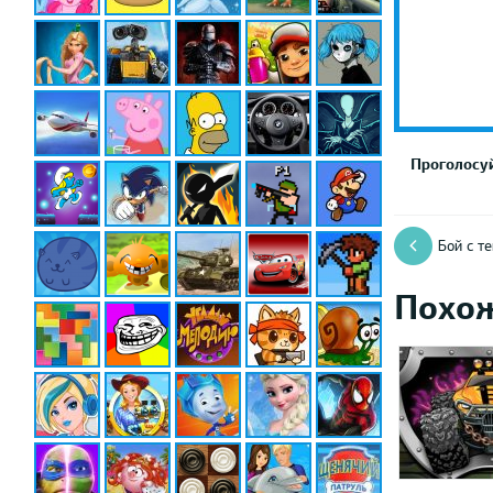
Проголосуй
Бой с т
Похо