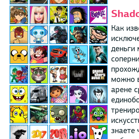
Shado
Как изв
исключе
деньги 
соперни
прохожд
можно в
арене с
единобо
тренир
искусст
знаете 