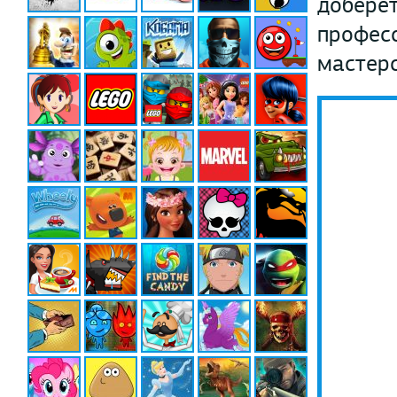
доберет
професс
мастерс