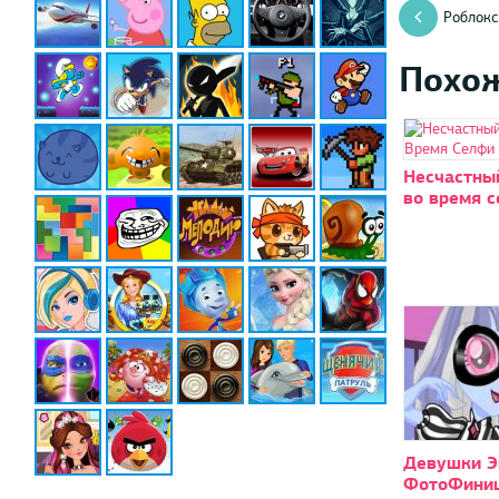
Роблокс
Похо
Несчастны
во время 
Девушки Э
ФотоФини