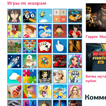
Игры по жанрам
Гаррис М
Битва мута
кубок
Комм