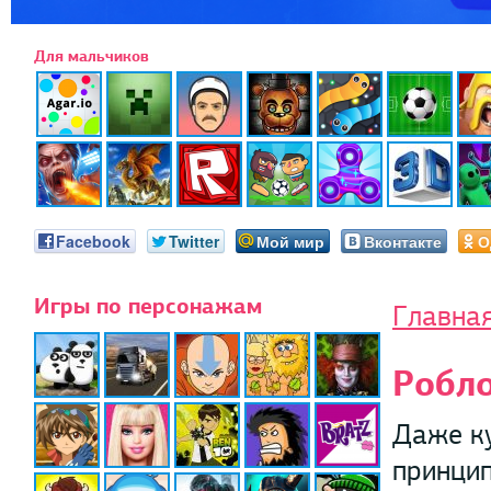
Для мальчиков
Facebook
Twitter
Мой мир
Вконтакте
О
Игры по персонажам
Главна
Робл
Даже ку
принцип