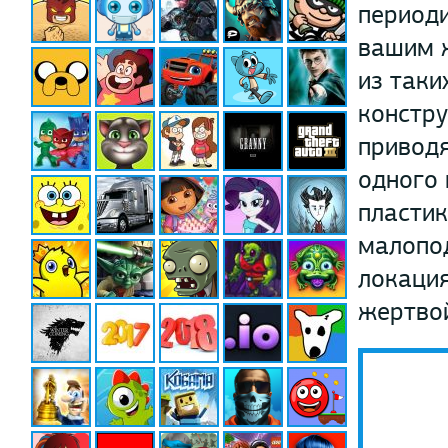
периоди
вашим ж
из таки
констру
приводя
одного 
пластик
малопо
локация
жертво