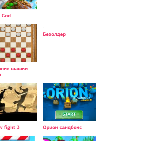
 God
Бехолдер
ние шашки
н
 fight 3
Орион сандбокс