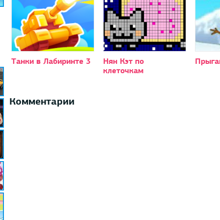
Танки в Лабиринте 3
Нян Кэт по
Прыга
клеточкам
Комментарии