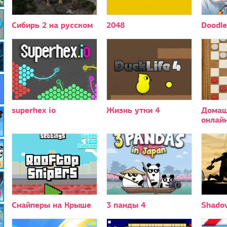
Сибирь 2 на русском
2048
Doodle
superhex io
Жизнь утки 4
Домаш
онлай
Снайперы на Крыше
3 панды 4
Shadow