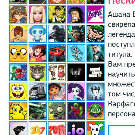
Песк
Ашана 
свирепа
легенда
поступл
титула.
Вам пре
научит
множес
том чис
Карфаге
персона