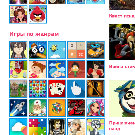
Квест иска
Игры по жанрам
Война сти
Приключен
панд