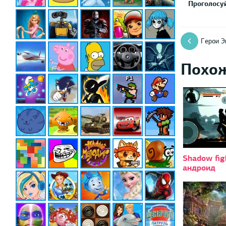
Проголосуй
Герои Э
Похо
Shadow fig
андроид