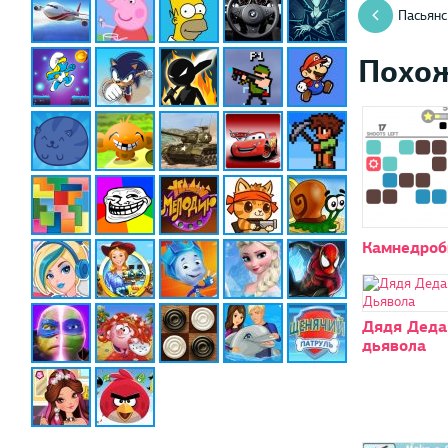
Пасьянс
Похо
Камнедроб
Дядя Деда:
дьявола