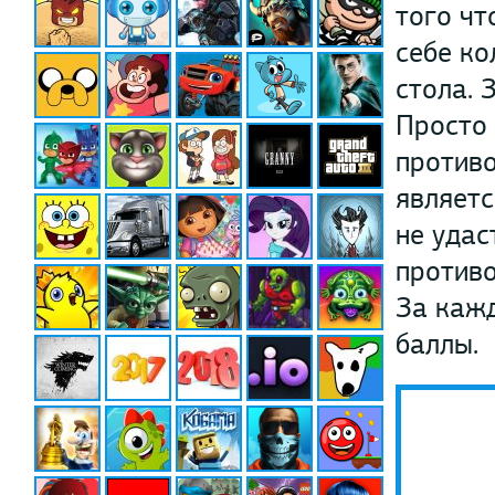
того чт
себе ко
стола. 
Просто
противо
являетс
не удас
противо
За кажд
баллы.