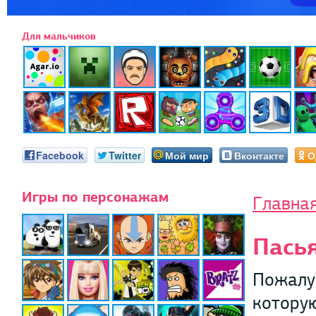
Для мальчиков
Facebook
Twitter
Мой мир
Вконтакте
О
Игры по персонажам
Главна
Пась
Пожалуй
которую