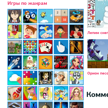
Игры по жанрам
Лепим сне
Орион пес
Комм