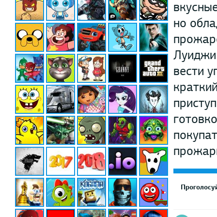
вкусные
но обл
прожаре
Луиджи 
вести у
краткий
приступ
готовко
покупат
прожарк
Проголосуй