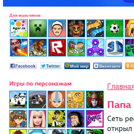
Для мальчиков
Facebook
Twitter
Мой мир
Вконтакте
О
Игры по персонажам
Главна
Папа 
Сеть ре
открыл 