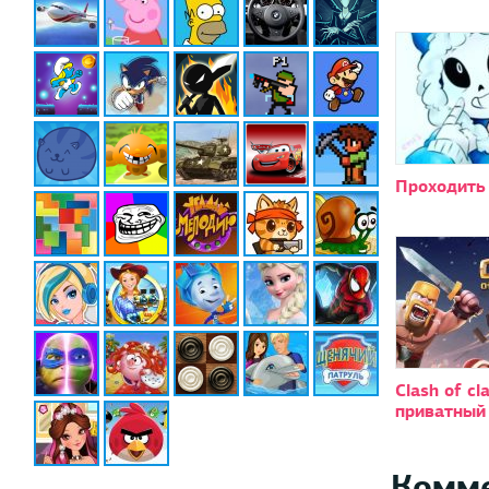
Проходить 
Clash of cl
приватный
Комм