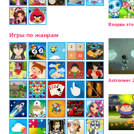
Взорви это
Игры по жанрам
Astroneer 