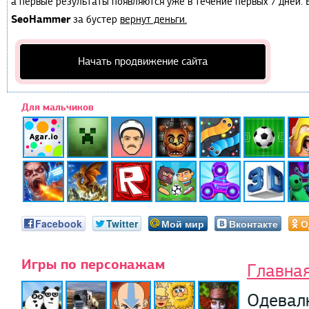
а первые результаты появляются уже в течение первых 7 дней. Е
SeoHammer
за бустер
вернут деньги.
Начать продвижение сайта
Для мальчиков
Facebook
Twitter
Мой мир
Вконтакте
О
Игры по персонажам
Главна
Одевал