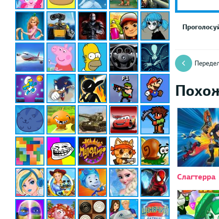
Проголосуй
Переде
Похо
Слагтерра