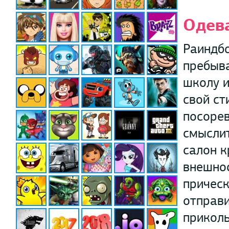
Одев
Раиндбо
пребыва
школу и
свой ст
посорев
смыслит
салон к
внешнос
прическ
отправи
приколь