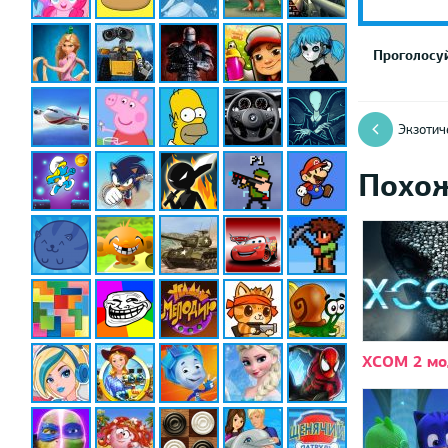
Проголосуй
Экзотич
Похо
XCOM 2 м