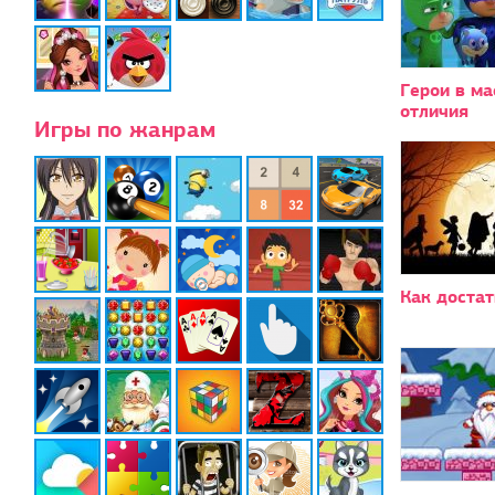
Герои в ма
отличия
Игры по жанрам
Как достат