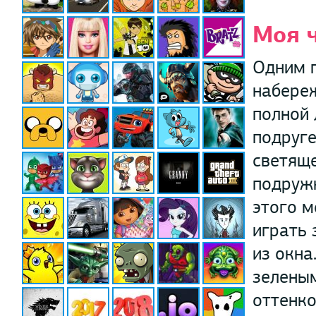
Моя 
Одним 
набере
полной 
подруге
светяще
подружк
этого м
играть 
из окна
зеленым
оттенко