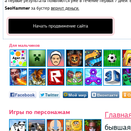
а первые результаты появляются уже в течение первых 7 дней. Е
SeoHammer
за бустер
вернут деньги.
Начать продвижение сайта
Для мальчиков
Facebook
Twitter
Мой мир
Вконтакте
О
Игры по персонажам
Главна
бывшая