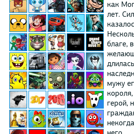
как Мо
лет. Си
казалос
Несколь
благе, 
желающи
длилась
наследн
мужу ег
короля,
герой, 
граждан
некогда
него.