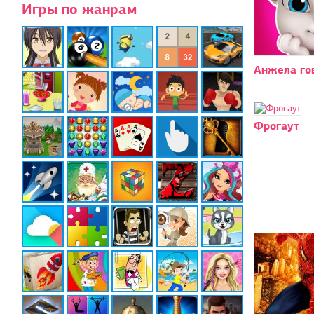
Игры по жанрам
Анжела го
Фрогаут