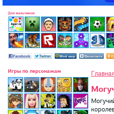
Для мальчиков
Facebook
Twitter
Мой мир
Вконтакте
О
Игры по персонажам
Главна
Могу
Могучий
королев