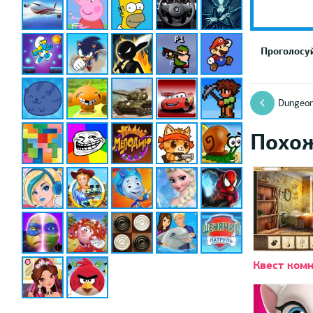
Проголосуй
Dungeon
Похо
Квест ком