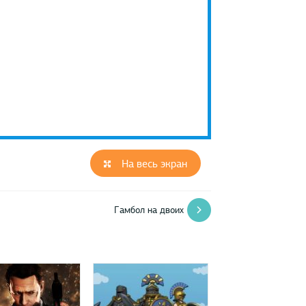
На весь экран
Гамбол на двоих