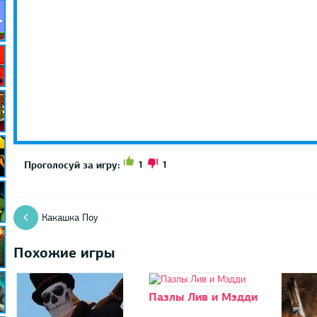
1
1
Проголосуй за игру:
Какашка Поу
Похожие игры
Пазлы Лив и Мэдди