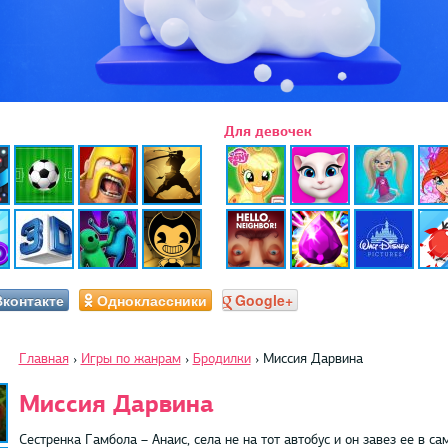
Для девочек
Вконтакте
Одноклассники
Google+
Главная
›
Игры по жанрам
›
Бродилки
›
Миссия Дарвина
Миссия Дарвина
Сестренка Гамбола – Анаис, села не на тот автобус и он завез ее в 