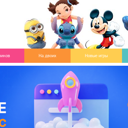
чиков
На двоих
Новые игры