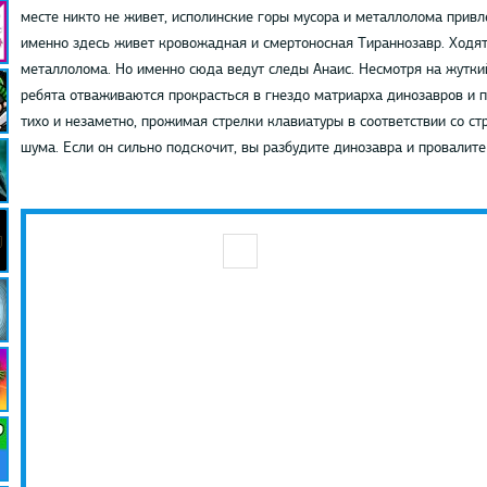
месте никто не живет, исполинские горы мусора и металлолома привл
именно здесь живет кровожадная и смертоносная Тираннозавр. Ходят с
металлолома. Но именно сюда ведут следы Анаис. Несмотря на жутки
ребята отваживаются прокрасться в гнездо матриарха динозавров и п
тихо и незаметно, прожимая стрелки клавиатуры в соответствии со ст
шума. Если он сильно подскочит, вы разбудите динозавра и провалите