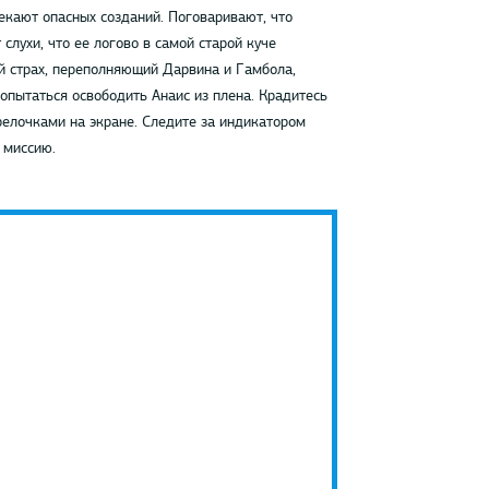
екают опасных созданий. Поговаривают, что
лухи, что ее логово в самой старой куче
й страх, переполняющий Дарвина и Гамбола,
опытаться освободить Анаис из плена. Крадитесь
релочками на экране. Следите за индикатором
 миссию.