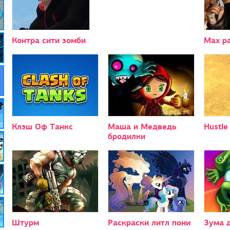
Контра сити зомби
Max p
Клэш Оф Танкс
Маша и Медведь
Hustle
бродилки
Штурм
Раскраски литл пони
Зума 