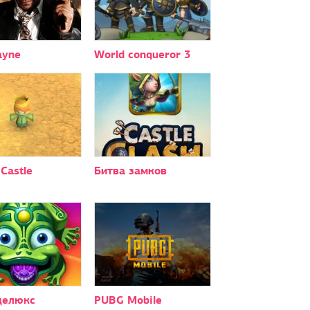
ayne
World conqueror 3
 Castle
Битва замков
делюкс
PUBG Mobile