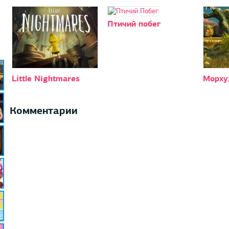
Птичий побег
Little Nightmares
Морху
Комментарии