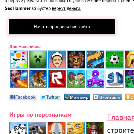
а первые результаты появляются уже в течение первых 7 дней. Е
SeoHammer
за бустер
вернут деньги.
Начать продвижение сайта
Для мальчиков
Facebook
Twitter
Мой мир
Вконтакте
О
Игры по персонажам
Главна
строит