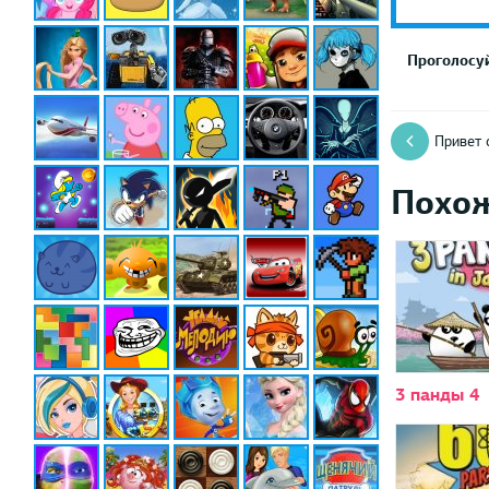
Проголосуй
Привет 
Похо
3 панды 4