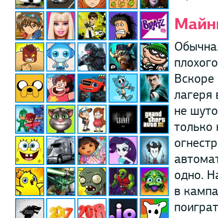
Майн
Обычна
плохого
Вскоре
лагеря 
не шуто
только 
огнестр
автомат
одно. Н
в кампа
поиграт