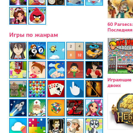
60 Parsecs:
Последняя
Игры по жанрам
Играющие 
двоих