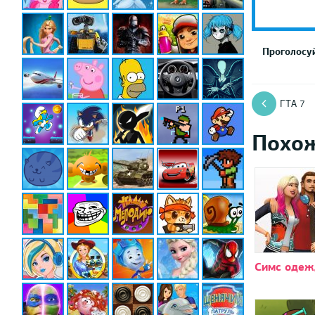
Проголосуй
ГТА 7
Похо
Симс одеж