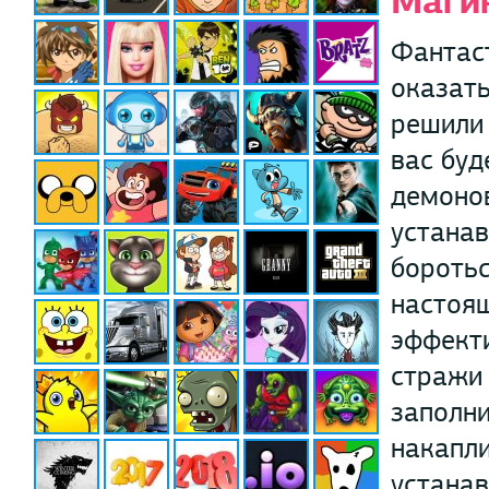
Маги
Фантаст
оказать
решили 
вас буд
демонов
устанав
боротьс
настоящ
эффекти
стражи 
заполни
накапли
устанав