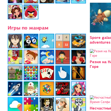
Игры по жанрам
Spore galac
adventures
Резня на 
Горе
Несчастны