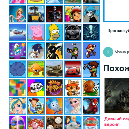
Проголосуй
Моана р
Похо
Дивный са
версия