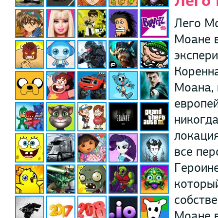
Лего
Лего Мо
Моане в
экспери
Коренна
Моана, 
европей
никогда
локация
все пер
Героине
который
собстве
Моане в