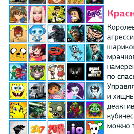
Красн
Короле
агресси
шариков
мрачног
намерен
по спас
Управл
и хищны
деакти
кубичес
можно 