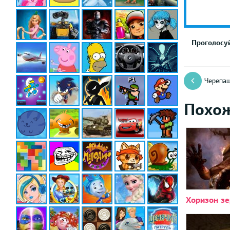
Проголосуй
Черепаш
Похо
Хоризон зе