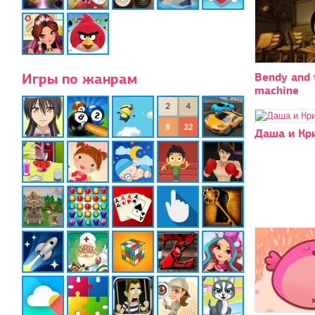
Игры по жанрам
Bendy and 
machine
Даша и Кр