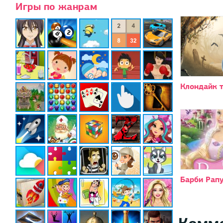
Игры по жанрам
Клондайк 
Барби Рап
Комм