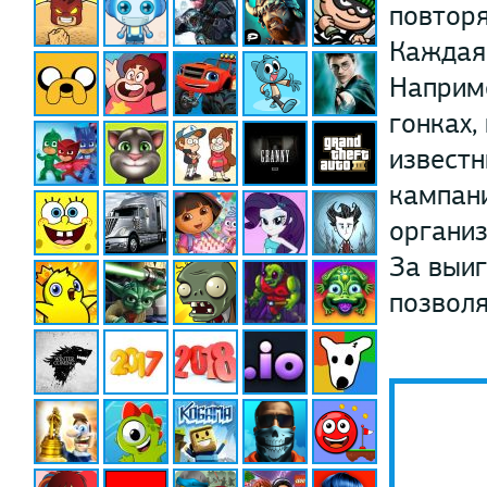
повторя
Каждая 
Наприме
гонках,
извест
кампани
организ
За выиг
позволя