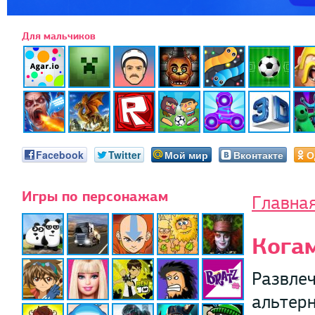
Для мальчиков
Facebook
Twitter
Мой мир
Вконтакте
О
Игры по персонажам
Главна
Кога
Развлеч
альтер