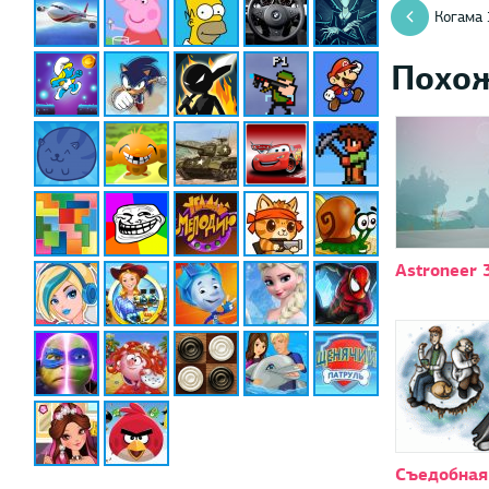
Когама 
Похо
Astroneer 
Съедобная