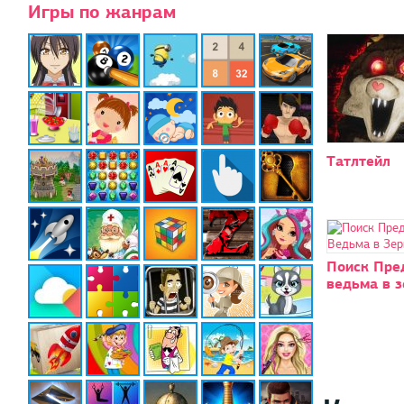
Игры по жанрам
Татлтейл
Поиск Пре
ведьма в з