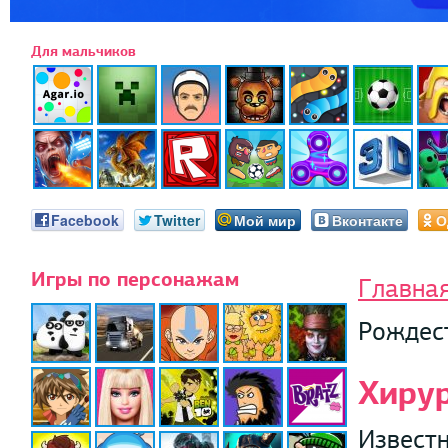
Для мальчиков
Facebook
Twitter
Мой мир
Вконтакте
О
Игры по персонажам
Главна
Рождес
Хиру
Известн