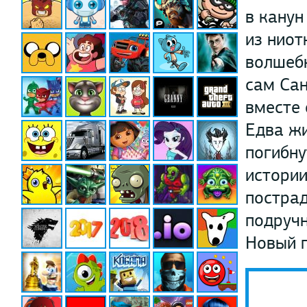
в канун
из ниот
волшебн
сам Сан
вместе 
Едва жи
погибну
истории
пострад
подручн
Новый г