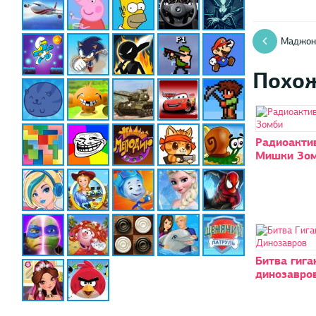
Маджон
Похо
Радиоакти
Мишки Зо
Битва гига
динозавро