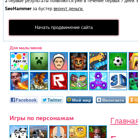
а первые результаты появляются уже в течение первых 7 дней. Е
SeoHammer
за бустер
вернут деньги.
Начать продвижение сайта
Для мальчиков
Facebook
Twitter
Мой мир
Вконтакте
О
Игры по персонажам
Главна