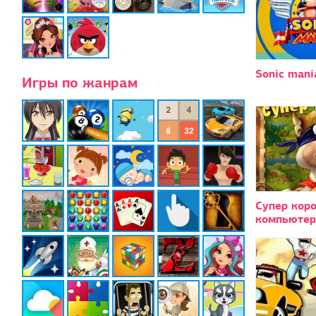
Sonic mani
Игры по жанрам
Супер коро
компьютер