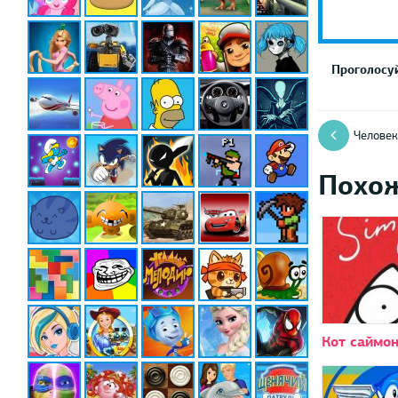
Проголосуй
Человек
Похо
Кот саймо