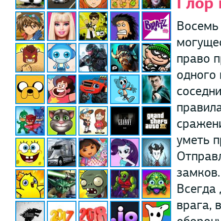
Глор 
Восемь 
могущес
право п
одного 
соседни
правила
сражени
уметь п
Отправл
замков.
Всегда 
врага, 