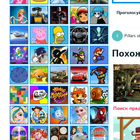
Проголосуй
Pillars o
Похо
Поиск пре