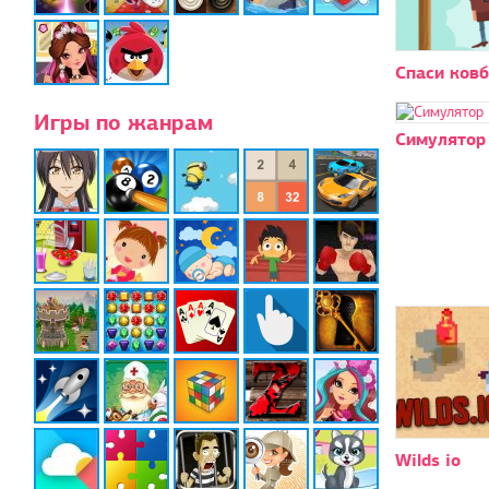
Спаси ков
Игры по жанрам
Симулятор 
Wilds io