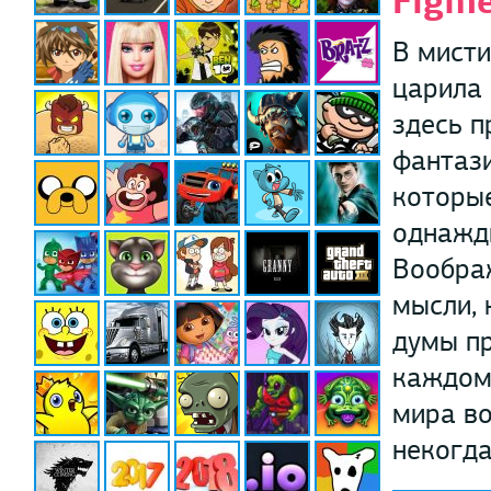
Figm
В мист
царила 
здесь 
фантази
которы
однажды
Вообра
мысли, 
думы п
каждому
мира во
некогда