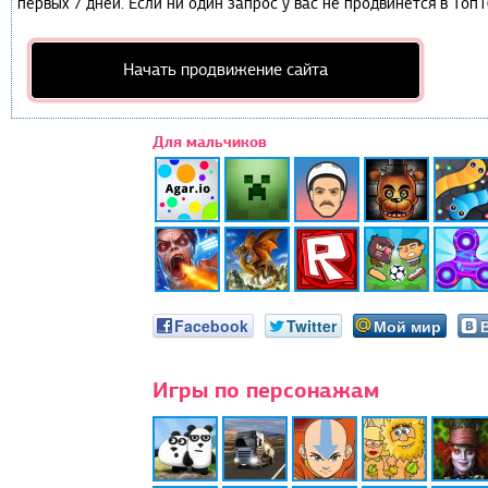
первых 7 дней. Если ни один запрос у вас не продвинется в Топ1
Начать продвижение сайта
Для мальчиков
Facebook
Twitter
Мой мир
Игры по персонажам