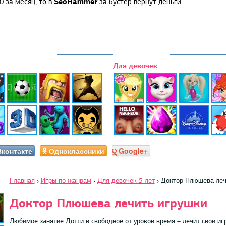
SeoHammer
0 за месяц, то в
за бустер
вернут деньги.
Для девочек
Вконтакте
Одноклассники
Google+
Главная
›
Игры по жанрам
›
Для девочек 5 лет
›
Доктор Плюшева леч
Доктор Плюшева лечить игрушки
Любимое занятие Дотти в свободное от уроков время – лечит свои иг