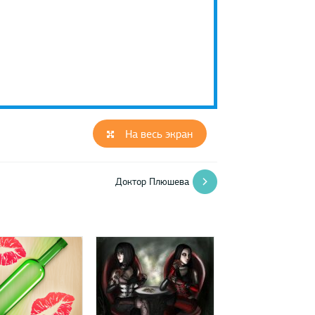
На весь экран
Доктор Плюшева