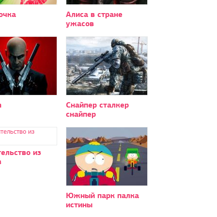
очка
Алиса в стране
ужасов
n
Снайпер сталкер
снайпер
ельство из
в
Южный парк палка
истины