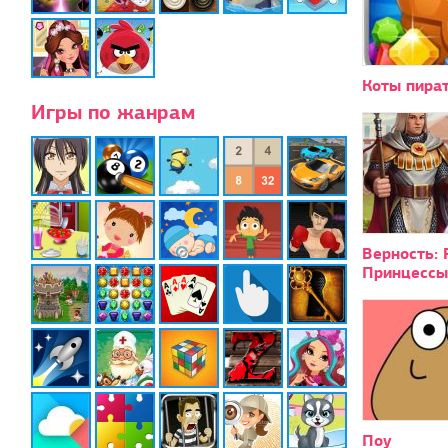
Коты пира
Игры по жанрам
Верность: 
Принцессы
Поу