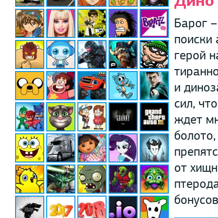
Дино
Барог –
поиски 
герой 
тиранно
и диноз
сил, чт
ждет мн
болото,
препятс
от хищн
птерода
бонусов