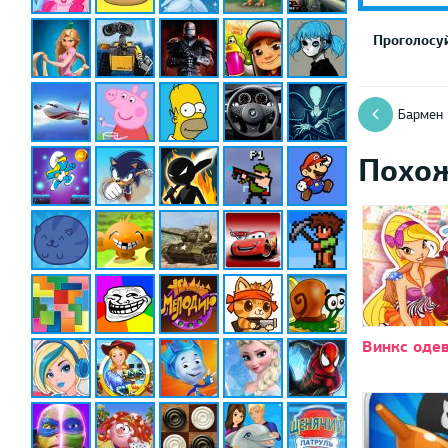
Проголосуй
Бармен
Похо
Винкс оде