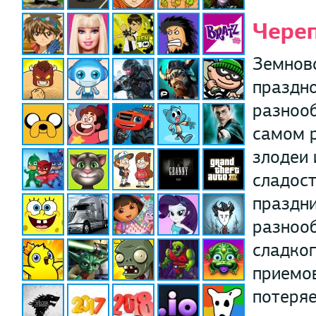
Чере
Земново
праздно
разноо
самом р
злодеи 
сладост
праздни
разнооб
сладког
приемов
потеряе