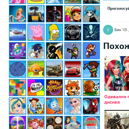
Проголосуй
Бен 10:
Похо
Одевалки 
диснея