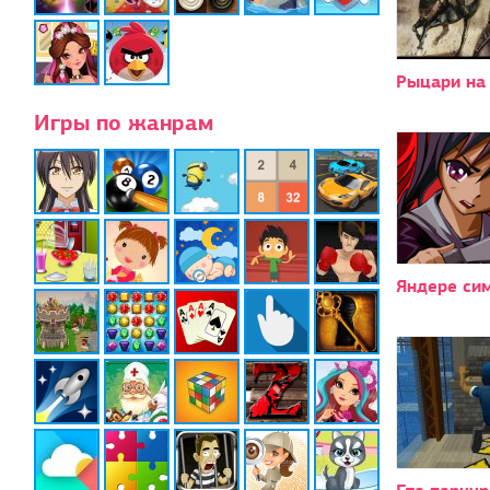
Рыцари на
Игры по жанрам
Яндере си