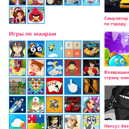
Симулятор
по городу
Игры по жанрам
Возвращен
страну ко
Нексус без