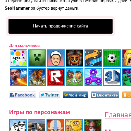
а первые результаты появляются уже в течение первых 7 дней. Е
SeoHammer
за бустер
вернут деньги.
Начать продвижение сайта
Для мальчиков
Facebook
Twitter
Мой мир
Вконтакте
О
Игры по персонажам
Главна