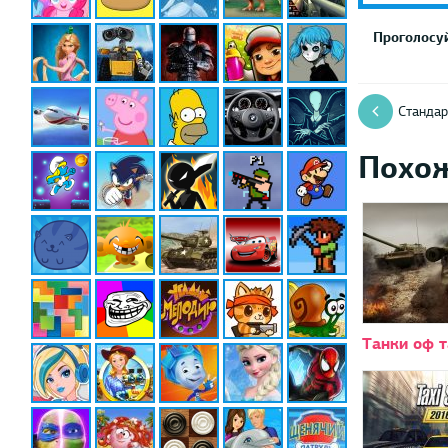
Проголосуй
Станда
Похо
Танки оф 