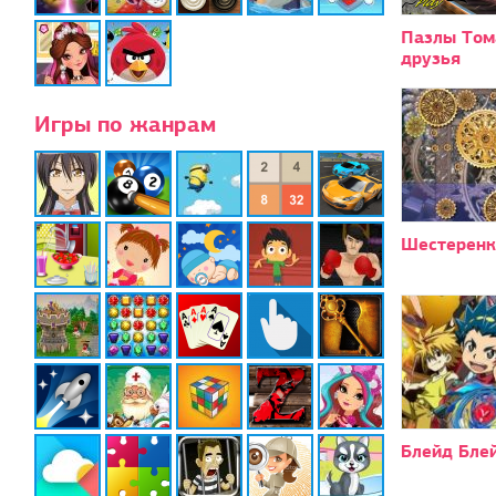
Пазлы Тома
друзья
Игры по жанрам
Шестеренк
Блейд Блей