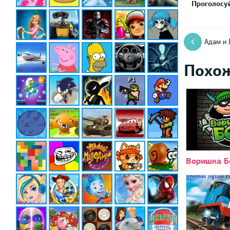
Проголосуй
Адам и 
Похо
Воришка Б