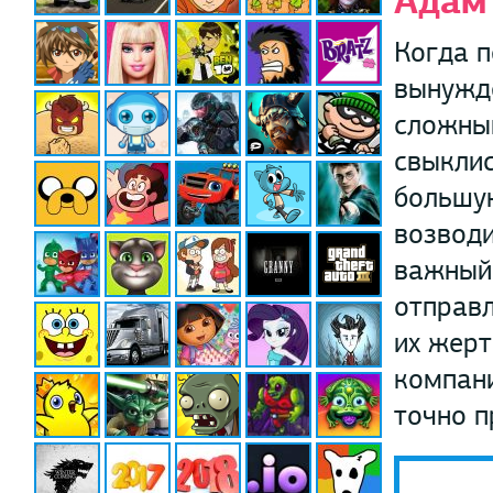
Адам 
Когда п
вынужде
сложным
свыклис
большую
возводи
важный 
отправл
их жерт
компани
точно п