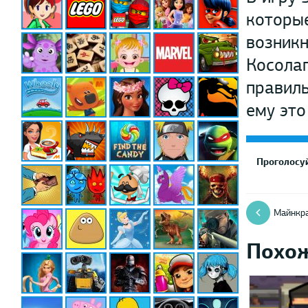
которые
возникн
Косолап
правиль
ему это
Проголосуй
Майнкра
Похо