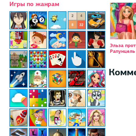
Игры по жанрам
Эльза прот
Рапунцель
Комм