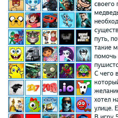
своего 
медведь
необход
существ
путь, п
такие м
помочь 
пушисто
С чего 
которы
желание
хотел н
улице. 
В игру 