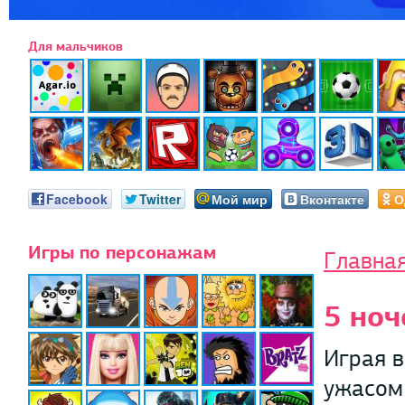
Для мальчиков
Facebook
Twitter
Мой мир
Вконтакте
О
Игры по персонажам
Главна
5 ноч
Играя в
ужасом 