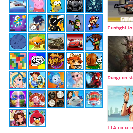
Gunfight io
Dungeon s
ГТА по сет